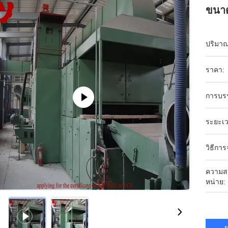
ขนาด
ปริมาณก
ราคา:
การบร
ระยะเว
วิธีการ
ความส
หน่าย:
ห