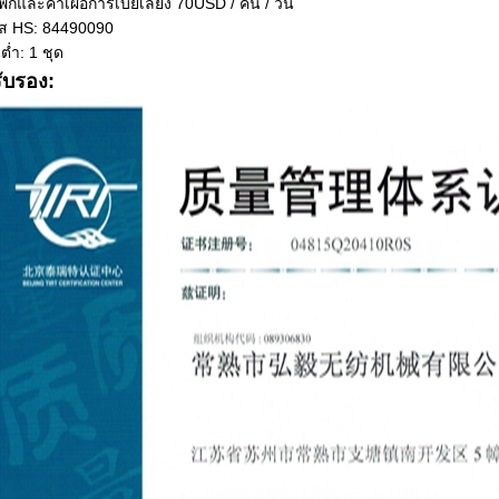
ที่พักและค่าเผื่อการเบี้ยเลี้ยง 70USD / คน / วัน
ัส HS: 84490090
นต่ำ: 1 ชุด
ับรอง: