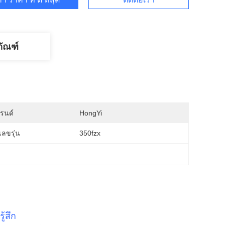
ภัณฑ์
บรนด์
HongYi
ลขรุ่น
350fzx
้สึก