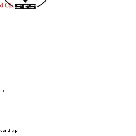
am
ound-trip