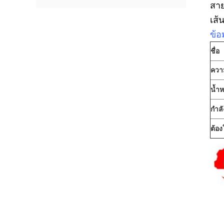
สาย
เส้
ข้อ
ชื่อ
ควา
น้ำห
กำล
ต้อง