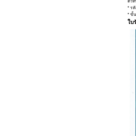
ตั๋ว
* รห
* ขั้
ใบร