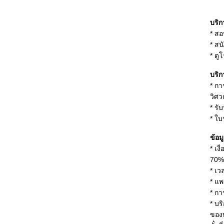
บริ
* ส
* สน
* ดู
บริ
* กา
วิศว
* รั
* ใบ
ข้อม
* เง
70% 
* เว
* แพ
* กา
* บร
ของบ