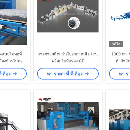
วิดีโอ
ลดแบบไม่ทอที่
สายการผลิตแผ่นใยอากาศเสีย HYL
1000 กก. /
่องจักรไม่ทอ
พร้อมใบรับรอง CE
ทำผ้าส
 ที่สุด
หา ราคา ที่ ดี ที่สุด
หา ราค