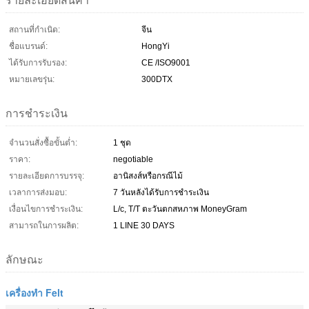
รายละเอียดสินค้า
สถานที่กำเนิด:
จีน
ชื่อแบรนด์:
HongYi
ได้รับการรับรอง:
CE /ISO9001
หมายเลขรุ่น:
300DTX
การชำระเงิน
จำนวนสั่งซื้อขั้นต่ำ:
1 ชุด
ราคา:
negotiable
รายละเอียดการบรรจุ:
อานิสงส์หรือกรณีไม้
เวลาการส่งมอบ:
7 วันหลังได้รับการชำระเงิน
เงื่อนไขการชำระเงิน:
L/c, T/T ตะวันตกสหภาพ MoneyGram
สามารถในการผลิต:
1 LINE 30 DAYS
ลักษณะ
เครื่องทำ Felt