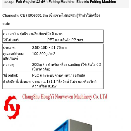
Felt ทำอุปกรณ์ไฟฟ้า Felting Machine
Electric Felting Machine
แสงสูง:
,
Changshu CE / ISO9001 3m เข็มเจาะไม่ทอพรมรู้สึกทำให้เครื่อง
สเปค
ความกว้างสุทธิของผลิตภัณฑ์
ถึง 5 เมตร
ใช้ไฟเบอร์
PET และเส้นใย PP ฯลฯ
ประเภท:
2.5D-10D × 51-76mm
คุณสมบัติของ
100-800g / m2
ผลิตภัณฑ์
ความจุ
200kg / h สำหรับเครื่อง carding (ใช้เส้นใย 6D
เป็นวัตถุดิบ)
วิธี ontrol:
PLC และระบบควบคุมหน้าจอสัมผัส
กำลังติดตั้งทั้งหมด
ประมาณ 181.1 กิโลวัตต์ (ไม่รวมเครื่องรีดผ้า
ความร้อน 81kw