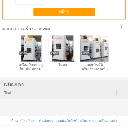
চালিয়ে
เครื่องเจาะเข็ม
มากกว่า
lace
Felt ความเร็วกลาง
เครื่องทอผ้าถักแบบ
เครื่องเจาะนอนวูฟ
Double S
 ผ้าเจาะ
เครื่อง PunchIng
ไม่ทอ
เวนอัตโนมัติ,
Needle 
จักรเข็ม
เข็ม, ผ้าไม่ทอ PP
เครื่องสักหลาดเข็ม
Machin
ting
เครื่องทำ
สำหรับพรม 
- Geo-Tex
Rag
เปลี่ยนภาษา
Thai
บ้าน
|
เกี่ยวกับเรา
|
ติดต่อเรา
|
แผนผังเว็บไซต์
|
นโยบายความเป็นส่วนตัว