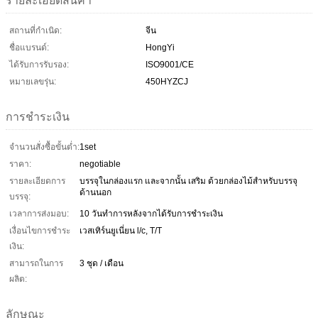
รายละเอียดสินค้า
สถานที่กำเนิด:
จีน
ชื่อแบรนด์:
HongYi
ได้รับการรับรอง:
ISO9001/CE
หมายเลขรุ่น:
450HYZCJ
การชำระเงิน
จำนวนสั่งซื้อขั้นต่ำ:
1set
ราคา:
negotiable
รายละเอียดการ
บรรจุในกล่องแรก และจากนั้น เสริม ด้วยกล่องไม้สำหรับบรรจุ
ด้านนอก
บรรจุ:
เวลาการส่งมอบ:
10 วันทำการหลังจากได้รับการชำระเงิน
เงื่อนไขการชำระ
เวสเทิร์นยูเนี่ยน l/c, T/T
เงิน:
สามารถในการ
3 ชุด / เดือน
ผลิต:
ลักษณะ