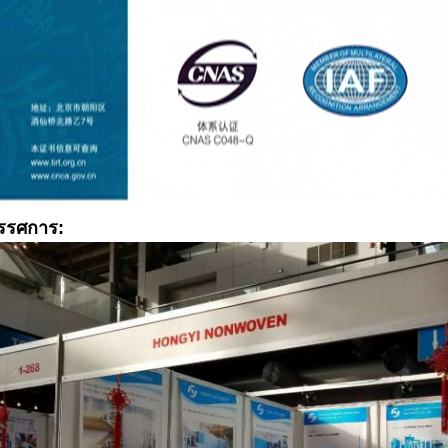
รรศการ: