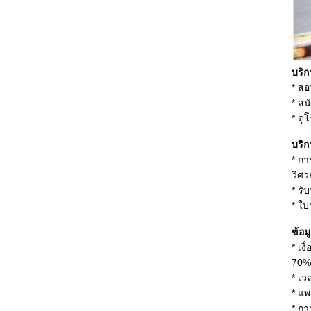
บริ
* ส
* สน
* ดู
บริ
* กา
วิศว
* รั
* ใบ
ข้อม
* เง
70% 
* เว
* แพ
* กา