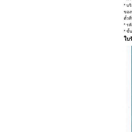
* บร
ของบ
ตั๋ว
* รห
* ขั้
ใบร