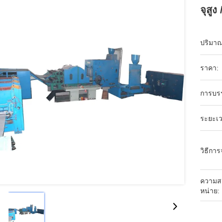
จุสู
ปริมาณก
ราคา:
การบร
ระยะเว
วิธีการ
ความส
หน่าย: