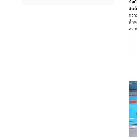
ข้อ
สินค
ความ
น้ำห
ควา