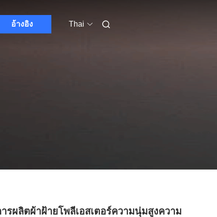
อ้างอิง
Thai
ารผลิตผ้าฝ้ายโพลีเอสเตอร์ความนุ่มสูงความ