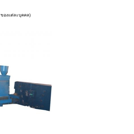
การของแต่ละบุคคล)