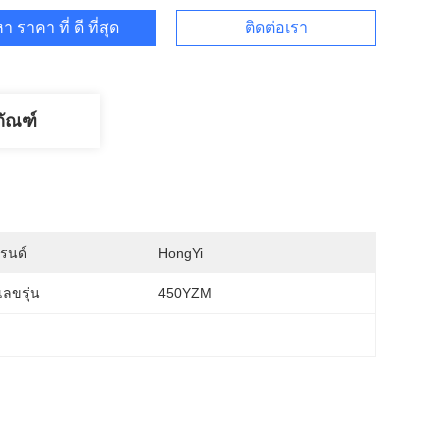
า ราคา ที่ ดี ที่สุด
ติดต่อเรา
ภัณฑ์
บรนด์
HongYi
ลขรุ่น
450YZM